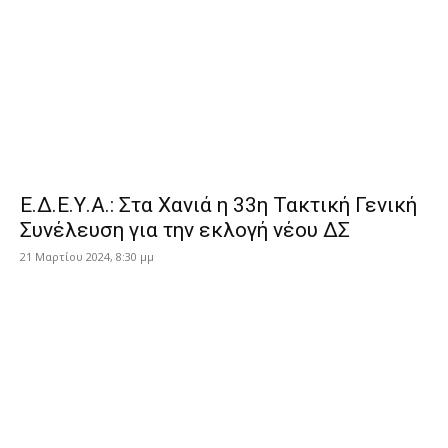
Ε.Δ.Ε.Υ.Α.: Στα Χανιά η 33η Τακτική Γενική
Συνέλευση για την εκλογή νέου ΔΣ
21 Μαρτίου 2024, 8:30 μμ