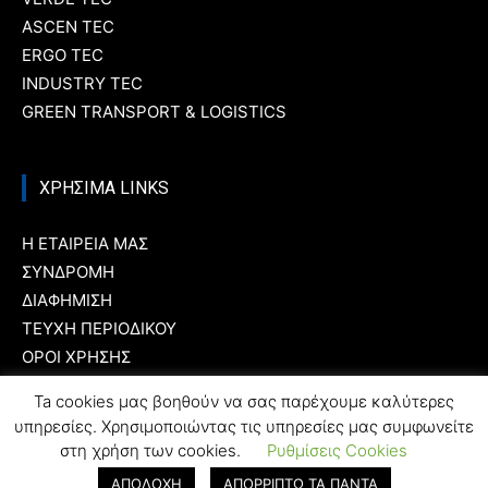
ASCEN TEC
ERGO TEC
INDUSTRY TEC
GREEN TRANSPORT & LOGISTICS
ΧΡΗΣΙΜΑ LINKS
Η ΕΤΑΙΡΕΙΑ ΜΑΣ
ΣΥΝΔΡΟΜΗ
ΔΙΑΦΗΜΙΣΗ
ΤΕΥΧΗ ΠΕΡΙΟΔΙΚΟΥ
ΟΡΟΙ ΧΡΗΣΗΣ
ΤΑΥΤΟΤΗΤΑ
Ta cookies μας βοηθούν να σας παρέχουμε καλύτερες
υπηρεσίες. Χρησιμοποιώντας τις υπηρεσίες μας συμφωνείτε
στη χρήση των cookies.
Ρυθμίσεις Cookies
ΑΠΟΔΟΧΗ
ΑΠΟΡΡΙΠΤΩ ΤΑ ΠΑΝΤΑ