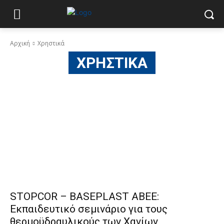
Αρχική
Χρηστικά
ΧΡΗΣΤΙΚΆ
STOPCOR – BASEPLAST ABEE:
Εκπαιδευτικό σεμινάριο για τους
θερμοϋδραυλικούς των Χανίων