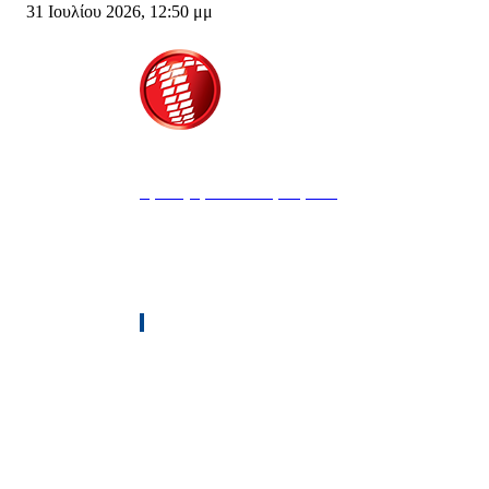
31 Ιουλίου 2026, 12:50 μμ
Τροίας 2, 152 35 Βριλήσσια
Τηλέφωνο:
210 68 00 470
Fax:
210 68 00 476,
Email:
tpress@tpress.gr
ΤΑ 9 ΠΕΡΙΟΔΙΚΑ ΜΑΣ
ΘΕΡΜΟΫΔΡΑΥΛΙΚΟΣ
ΗΛΕΚΤΡΟΛΟΓΟΣ
ΜΕΤΑΔΟΣΗ ΙΣΧΥΟΣ
ΕΡΓΟΤΑΞΙΑΚΑ ΘΕΜΑΤΑ
LOGISTICS & MANAGEMENT
CAR & TRUCK