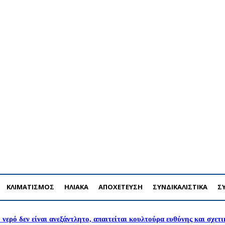
ΔΡΟΜΗ
ΔΙΑΦΗΜΙΣΗ
ΤΕΥΧΗ ΠΕΡΙΟΔΙΚΟΥ
ENGLISH
ΚΛΙΜΑΤΙΣΜΟΣ
ΗΛΙΑΚΑ
ΑΠΟΧΕΤΕΥΣΗ
ΣΥΝΔΙΚΑΛΙΣΤΙΚΑ
Σ
 νερό δεν είναι ανεξάντλητο, απαιτείται κουλτούρα ευθύνης και σχετ