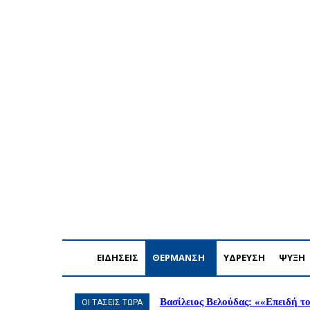
Σάββατο, 8 Αυγούστου, 2026
Η ΕΤΑΙΡΕΙΑ ΜΑΣ
ΣΥΝ
ΕΙΔΗΣΕΙΣ
ΘΕΡΜΑΝΣΗ
ΥΔΡΕΥΣΗ
ΨΥΞΗ
Βασίλειος Βελούδας: ««Eπειδή το
ΟΙ ΤΑΣΕΙΣ ΤΩΡΑ