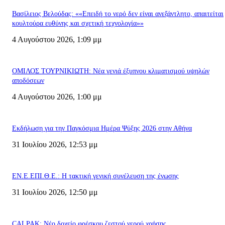
Βασίλειος Βελούδας: ««Eπειδή το νερό δεν είναι ανεξάντλητο, απαιτείται
κουλτούρα ευθύνης και σχετική τεχνολογία»»
4 Αυγούστου 2026, 1:09 μμ
ΟΜΙΛΟΣ ΤΟΥΡΝΙΚΙΩΤΗ: Νέα γενιά έξυπνου κλιματισμού υψηλών
αποδόσεων
4 Αυγούστου 2026, 1:00 μμ
Εκδήλωση για την Παγκόσμια Ημέρα Ψύξης 2026 στην Αθήνα
31 Ιουλίου 2026, 12:53 μμ
ΕΝ.Ε.ΕΠΙ.Θ.Ε.: Η τακτική γενική συνέλευση της ένωσης
31 Ιουλίου 2026, 12:50 μμ
CALPAK: Νέο δοχείο φρέσκου ζεστού νερού χρήσης