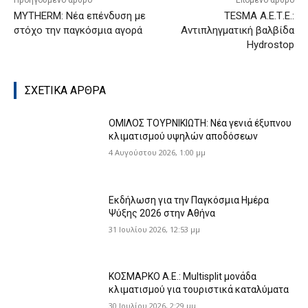
Προηγούμενο άρθρο
Επόμενο άρθρο
MYTHERM: Νέα επένδυση με
ΤΕSΜΑ Α.Ε.Τ.Ε.:
στόχο την παγκόσμια αγορά
Αντιπληγματική βαλβίδα
Hydrostop
ΣΧΕΤΙΚΑ ΑΡΘΡΑ
ΟΜΙΛΟΣ ΤΟΥΡΝΙΚΙΩΤΗ: Νέα γενιά έξυπνου
κλιματισμού υψηλών αποδόσεων
4 Αυγούστου 2026, 1:00 μμ
Εκδήλωση για την Παγκόσμια Ημέρα
Ψύξης 2026 στην Αθήνα
31 Ιουλίου 2026, 12:53 μμ
ΚΟΣΜΑΡΚΟ Α.Ε.: Multisplit μονάδα
κλιματισμού για τουριστικά καταλύματα
30 Ιουλίου 2026, 2:29 μμ