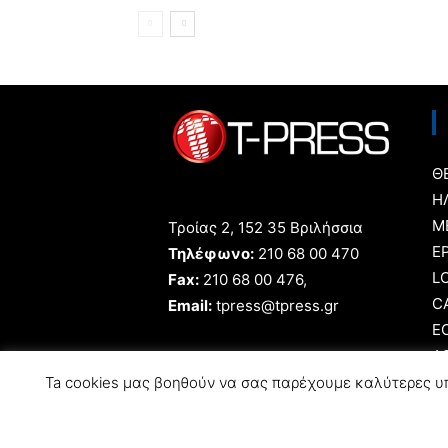
Θ
Η
Μ
Τροίας 2, 152 35 Βριλήσσια
Ε
Τηλέφωνο:
210 68 00 470
L
Fax:
210 68 00 476,
C
Email:
tpress@tpress.gr
E
A
A
Ta cookies μας βοηθούν να σας παρέχουμε καλύτερες υπ