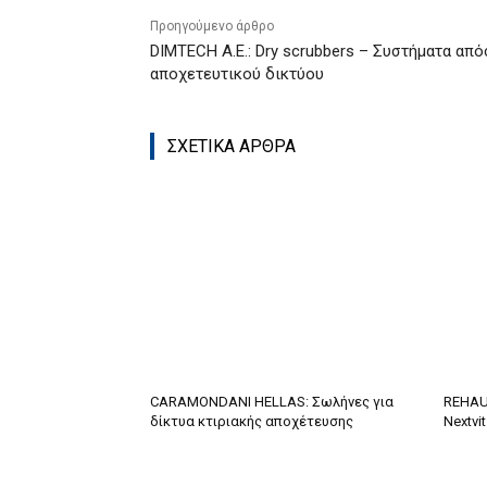
Προηγούμενο άρθρο
DIMTECH Α.Ε.: Dry scrubbers – Συστήματα απ
αποχετευτικού δικτύου
ΣΧΕΤΙΚΑ ΑΡΘΡΑ
CARAMONDANI HELLAS: Σωλήνες για
REHAU:
δίκτυα κτιριακής αποχέτευσης
Nextvi