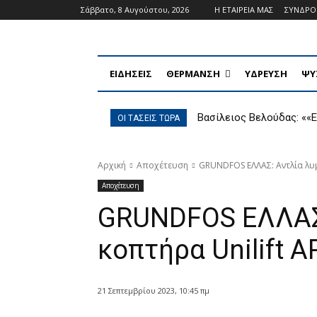
Σάββατο, 8 Αυγούστου, 2026
Η ΕΤΑΙΡΕΙΑ ΜΑΣ
ΣΥΝΔΡ
ΕΙΔΗΣΕΙΣ
ΘΕΡΜΑΝΣΗ
ΥΔΡΕΥΣΗ
ΨΥ
Βασίλειος Βελούδας: ««E
ΟΙ ΤΑΣΕΙΣ ΤΩΡΑ
κουλτούρα ευθύνης και σ
Αρχική
Αποχέτευση
GRUNDFOS ΕΛΛΑΣ: Αντλία λυμ
Αποχέτευση
GRUNDFOS ΕΛΛΑΣ:
κοπτήρα Unilift 
21 Σεπτεμβρίου 2023, 10:45 πμ