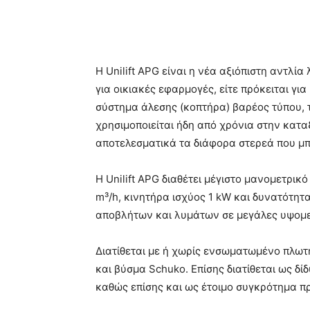
Κοινοποίηση
Η Unilift APG είναι η νέα αξιόπιστη αντλί
για οικιακές εφαρμογές, είτε πρόκειται για
σύστημα άλεσης (κοπτήρα) βαρέος τύπου, τ
χρησιμοποιείται ήδη από χρόνια στην κατα
αποτελεσματικά τα διάφορα στερεά που μπ
Η Unilift APG διαθέτει μέγιστο μανομετρικ
m³/h, κινητήρα ισχύος 1 kW και δυνατότητ
αποβλήτων και λυμάτων σε μεγάλες υψομε
Διατίθεται με ή χωρίς ενσωματωμένο πλωτ
και βύσμα Schuko. Επίσης διατίθεται ως δ
καθώς επίσης και ως έτοιμο συγκρότημα 