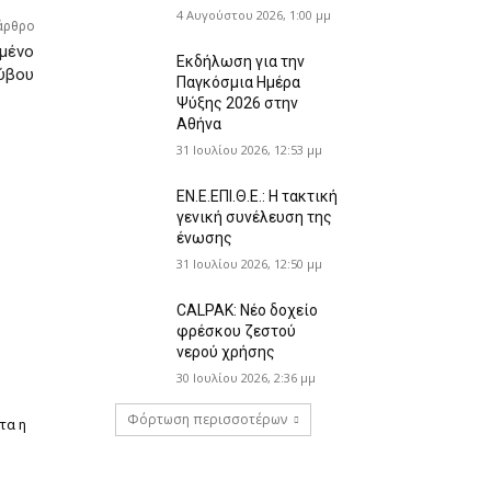
4 Αυγούστου 2026, 1:00 μμ
άρθρο
σμένο
Εκδήλωση για την
ρύβου
Παγκόσμια Ημέρα
Ψύξης 2026 στην
Αθήνα
31 Ιουλίου 2026, 12:53 μμ
ΕΝ.Ε.ΕΠΙ.Θ.Ε.: Η τακτική
γενική συνέλευση της
ένωσης
31 Ιουλίου 2026, 12:50 μμ
CALPAK: Νέο δοχείο
φρέσκου ζεστού
νερού χρήσης
30 Ιουλίου 2026, 2:36 μμ
Φόρτωση περισσοτέρων
τα η