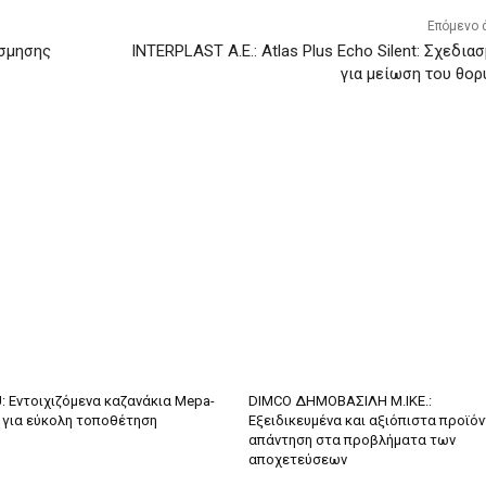
Επόμενο 
όσμησης
INTERPLAST Α.Ε.: Atlas Plus Echo Silent: Σχεδια
για μείωση του θο
 Εντοιχιζόμενα καζανάκια Mepa-
DIMCO ΔΗΜΟΒΑΣΙΛΗ Μ.ΙΚΕ.:
t για εύκολη τοποθέτηση
Εξειδικευμένα και αξιόπιστα προϊόν
απάντηση στα προβλήματα των
αποχετεύσεων