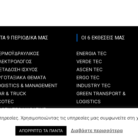
ΤΑ 9 ΠΕΡΙΟΔΙΚΑ ΜΑΣ
ΟΙ 6 ΕΚΘΕΣΕΙΣ ΜΑΣ
ΕΡΜΟΫΔΡΑΥΛΙΚΟΣ
ENERGIA TEC
ΛΕΚΤΡΟΛΟΓΟΣ
VERDE TEC
ΕΤΑΔΟΣΗ ΙΣΧΥΟΣ
ASCEN TEC
ΡΓΟΤΑΞΙΑΚΑ ΘΕΜΑΤΑ
ERGO TEC
OGISTICS & MANAGEMENT
INDUSTRY TEC
AR & TRUCK
GREEN TRANSPORT &
COTEC
LOGISTICS
SCEN TEC MAGAZINE
GRO TEC MAGAZINE
ηρεσίες. Χρησιμοποιώντας τις υπηρεσίες μας συμφωνείτε στη 
Διαβάστε περισσότερα
ΑΠΟΡΡΙΠΤΩ ΤΑ ΠΑΝΤΑ
© Created by
T-Press