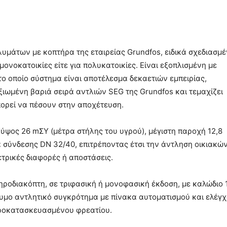
α λυμάτων με κοπτήρα της εταιρείας Grundfos, ειδικά σχεδιασμ
 μονοκατοικίες είτε για πολυκατοικίες. Είναι εξοπλισμένη με
ο οποίο σύστημα είναι αποτέλεσμα δεκαετιών εμπειρίας,
ξιωμένη βαριά σειρά αντλιών SEG της Grundfos και τεμαχίζει
ορεί να πέσουν στην αποχέτευση.
ό ύψος 26 mΣΥ (μέτρα στήλης του υγρού), μέγιστη παροχή 12,8
α σύνδεσης DN 32/40, επιτρέποντας έτσι την άντληση οικιακώ
τρικές διαφορές ή αποστάσεις.
ηροδιακόπτη, σε τριφασική ή μονοφασική έκδοση, με καλώδιο
ίδυμο αντλητικό συγκρότημα με πίνακα αυτοματισμού και ελέγχ
προκατασκευασμένου φρεατίου.