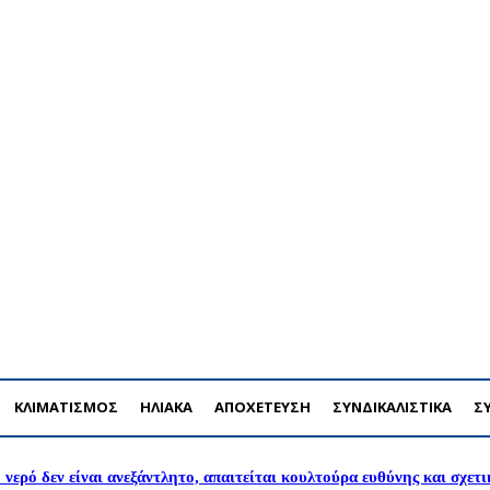
ΡΟΜΗ
ΔΙΑΦΗΜΙΣΗ
ΤΕΥΧΗ ΠΕΡΙΟΔΙΚΟΥ
ENGLISH
ΚΛΙΜΑΤΙΣΜΟΣ
ΗΛΙΑΚΑ
ΑΠΟΧΕΤΕΥΣΗ
ΣΥΝΔΙΚΑΛΙΣΤΙΚΑ
Σ
 νερό δεν είναι ανεξάντλητο, απαιτείται κουλτούρα ευθύνης και σχετ