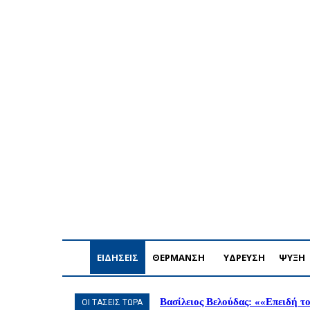
Κυριακή, 9 Αυγούστου, 2026
Η ΕΤΑΙΡΕΙΑ ΜΑΣ
ΣΥΝΔ
ΕΙΔΗΣΕΙΣ
ΘΕΡΜΑΝΣΗ
ΥΔΡΕΥΣΗ
ΨΥΞΗ
Βασίλειος Βελούδας: ««Eπειδή το
ΟΙ ΤΑΣΕΙΣ ΤΩΡΑ