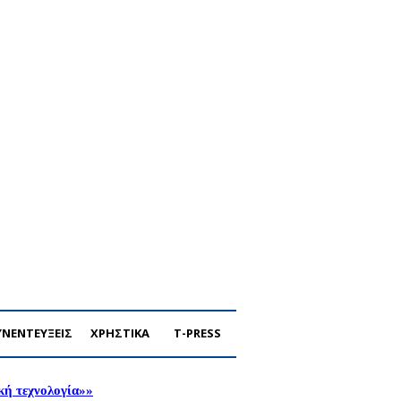
ΥΝΕΝΤΕΥΞΕΙΣ
ΧΡΗΣΤΙΚΑ
T-PRESS
ική τεχνολογία»»