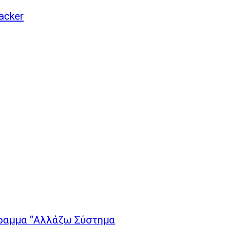
acker
ραμμα “Αλλάζω Σύστημα