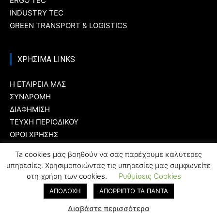
ERGO TEC
INDUSTRY TEC
GREEN TRANSPORT & LOGISTICS
ΧΡΗΣΙΜΑ LINKS
Η ΕΤΑΙΡΕΙΑ ΜΑΣ
ΣΥΝΔΡΟΜΗ
ΔΙΑΦΗΜΙΣΗ
ΤΕΥΧΗ ΠΕΡΙΟΔΙΚΟΥ
ΟΡΟΙ ΧΡΗΣΗΣ
ΤΑΥΤΟΤΗΤΑ
Ta cookies μας βοηθούν να σας παρέχουμε καλύτερες
υπηρεσίες. Χρησιμοποιώντας τις υπηρεσίες μας συμφωνείτε
στη χρήση των cookies.
Ρυθμίσεις Cookies
ΑΠΟΔΟΧΗ
ΑΠΟΡΡΙΠΤΩ ΤΑ ΠΑΝΤΑ
Διαβάστε περισσότερα
© Created by
T-Press