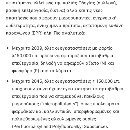
υφιστάμενες ελλείψεις της παλιάς Οδηγίας (συλλογή,
βασική επεξεργασία, δίκτυα) αλλά και τις νέες
απαιτήσεις που αφορούν μικρορυπαντές, ενεργειακή
ουδετερότητα, ενισχυμένα πρότυπα, εκτεταμένη ευθύνη
παραγωγού (EPR) κλπ. Πιο αναλυτικά:
Μέχρι το 2039, όλες οι εγκαταστάσεις με φορτίο
≥150.000 ι.π. πρέπει να εφαρμόζουν τριτοβάθμια
επεξεργασία, δηλαδή να αφαιρούν άζωτο (Ν) και
φωσφόρο (P) από τα λύματα.
Μέχρι το 2045, όλες οι εγκαταστάσεις ≥ 150.000 ι.π.
υποχρεούνται να έχουν εγκαταστήσει τεταρτοβάθμια
επεξεργασία που να απομακρύνει ποικίλους
μικρορύπους (“micropollutants”), όπως υπολείμματα
φαρμάκων και καλλυντικών, υπερφθοριωμένες και
πολυφθοριωμένες αλκυλιωμένες ουσίες
(Perfluoroalkyl and Polyfluoroalkyl Substances