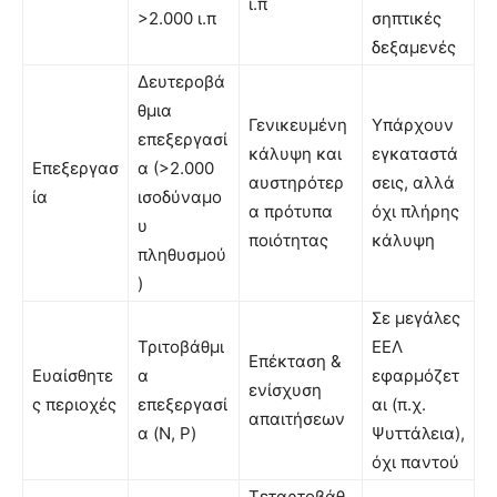
ι.π
>2.000 ι.π
σηπτικές
δεξαμενές
Δευτεροβά
θμια
Γενικευμένη
Υπάρχουν
επεξεργασί
κάλυψη και
εγκαταστά
Επεξεργασ
α (>2.000
αυστηρότερ
σεις, αλλά
ία
ισοδύναμο
α πρότυπα
όχι πλήρης
υ
ποιότητας
κάλυψη
πληθυσμού
)
Σε μεγάλες
Τριτοβάθμι
ΕΕΛ
Επέκταση &
Ευαίσθητε
α
εφαρμόζετ
ενίσχυση
ς περιοχές
επεξεργασί
αι (π.χ.
απαιτήσεων
α (N, P)
Ψυττάλεια),
όχι παντού
Τεταρτοβάθ