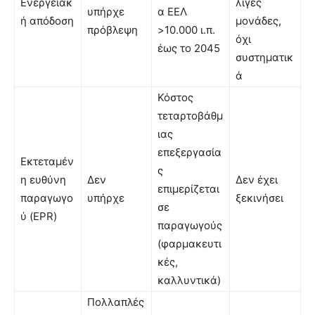
Ενεργειακ
λίγες
υπήρχε
α ΕΕΛ
ή απόδοση
μονάδες,
πρόβλεψη
>10.000 ι.π.
όχι
έως το 2045
συστηματικ
ά
Κόστος
τεταρτοβάθμ
ιας
επεξεργασία
Εκτεταμέν
ς
η ευθύνη
Δεν
Δεν έχει
επιμερίζεται
παραγωγο
υπήρχε
ξεκινήσει
σε
ύ (EPR)
παραγωγούς
(φαρμακευτι
κές,
καλλυντικά)
Πολλαπλές