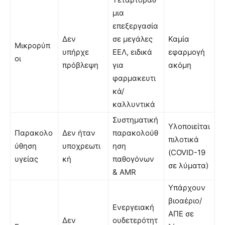
μια
επεξεργασία
Δεν
σε μεγάλες
Καμία
Μικρορύπ
υπήρχε
ΕΕΛ, ειδικά
εφαρμογή
οι
πρόβλεψη
για
ακόμη
φαρμακευτι
κά/
καλλυντικά
Συστηματική
Υλοποιείται
Παρακολο
Δεν ήταν
παρακολούθ
πιλοτικά
ύθηση
υποχρεωτι
ηση
(COVID-19
υγείας
κή
παθογόνων
σε λύματα)
& AMR
Υπάρχουν
βιοαέριο/
Ενεργειακή
ΑΠΕ σε
Δεν
ουδετερότητ