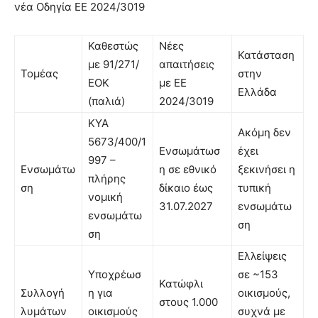
νέα Οδηγία ΕΕ 2024/3019
Καθεστώς
Νέες
Κατάσταση
με 91/271/
απαιτήσεις
Τομέας
στην
ΕΟΚ
με ΕΕ
Ελλάδα
(παλιά)
2024/3019
ΚΥΑ
Ακόμη δεν
5673/400/1
Ενσωμάτωσ
έχει
997 –
Ενσωμάτω
η σε εθνικό
ξεκινήσει η
πλήρης
ση
δίκαιο έως
τυπική
νομική
31.07.2027
ενσωμάτω
ενσωμάτω
ση
ση
Ελλείψεις
Υποχρέωσ
σε ~153
Κατώφλι
Συλλογή
η για
οικισμούς,
στους 1.000
λυμάτων
οικισμούς
συχνά με